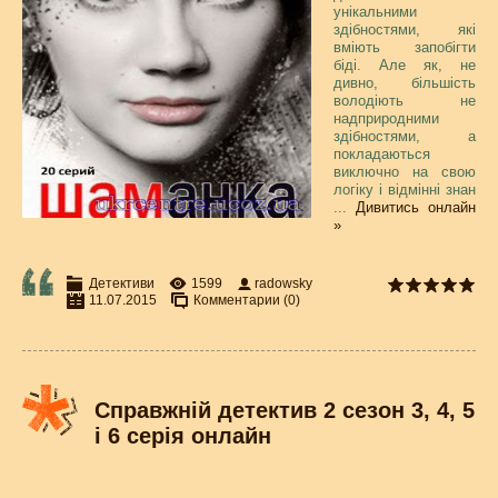
унікальними
здібностями, які
вміють запобігти
біді. Але як, не
дивно, більшість
володіють не
надприродними
здібностями, а
покладаються
виключно на свою
логіку і відмінні знан
...
Дивитись онлайн
»
Детективи
1599
radowsky
11.07.2015
Комментарии (0)
Справжній детектив 2 сезон 3, 4, 5
і 6 серія онлайн