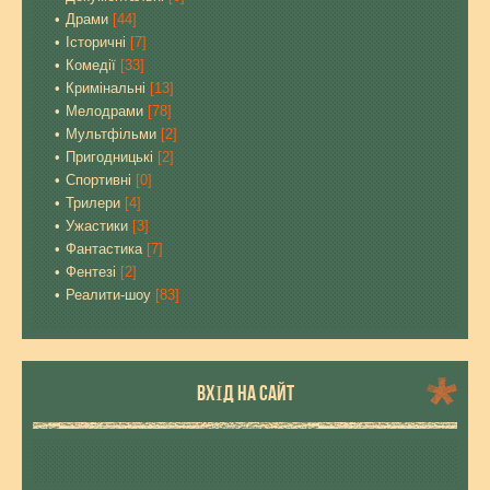
Драми
[44]
Історичні
[7]
Комедії
[33]
Кримінальні
[13]
Мелодрами
[78]
Мультфільми
[2]
Пригодницькі
[2]
Спортивні
[0]
Трилери
[4]
Ужастики
[3]
Фантастика
[7]
Фентезі
[2]
Реалити-шоу
[83]
ВХІД НА САЙТ