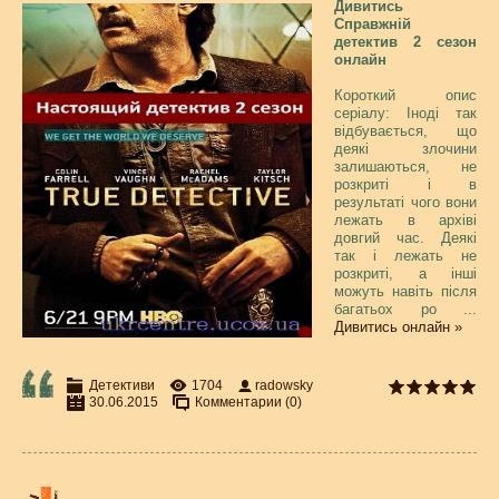
Дивитись
Справжній
детектив 2 сезон
онлайн
Короткий опис
серіалу: Іноді так
відбувається, що
деякі злочини
залишаються, не
розкриті і в
результаті чого вони
лежать в архіві
довгий час. Деякі
так і лежать не
розкриті, а інші
можуть навіть після
багатьох ро
...
Дивитись онлайн »
Детективи
1704
radowsky
30.06.2015
Комментарии (0)