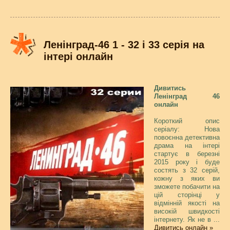
Ленінград-46 1 - 32 і 33 серія на
інтері онлайн
Дивитись
Ленінград 46
онлайн
Короткий опис
серіалу: Нова
повоєнна детективна
драма на інтері
стартує в березні
2015 року і буде
состять з 32 серій,
кожну з яких ви
зможете побачити на
цій сторінці у
відмінній якості на
високій швидкості
інтернету. Як не в
...
Дивитись онлайн »