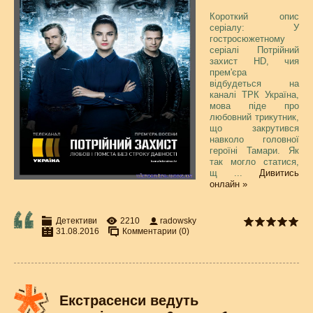
Короткий опис
серіалу: У
гостросюжетному
серіалі Потрійний
захист HD, чия
прем'єра
відбудеться на
каналі ТРК Україна,
мова піде про
любовний трикутник,
що закрутився
навколо головної
героїні Тамари. Як
так могло статися,
щ
...
Дивитись
онлайн »
Детективи
2210
radowsky
31.08.2016
Комментарии (0)
Екстрасенси ведуть