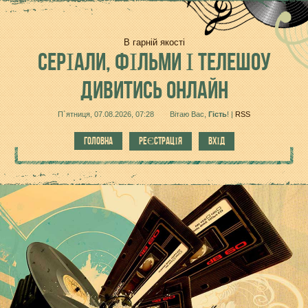
В гарній якості
СЕРІАЛИ,
ФІЛЬМИ І ТЕЛЕШОУ
ДИВИТИСЬ ОНЛАЙН
П`ятниця, 07.08.2026, 07:28
Вітаю Вас
,
Гість
!
|
RSS
ГОЛОВНА
РЕЄСТРАЦІЯ
ВХІД