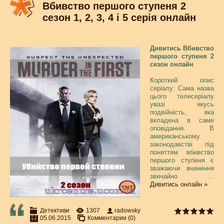
Вбивство першого ступеня 2
сезон 1, 2, 3, 4 і 5 серія онлайн
Дивитись Вбивство
першого ступеня 2
сезон онлайн
Короткий опис
серіалу: Сама назва
цього телесеріалу
увазі якусь
подвійність, яка
вкладена в саме
оповідання. В
американському
законодавстві під
поняттям вбивство
першого ступеня є
зважаючи вчинення
звичайно
...
Дивитись онлайн »
Детективи
1307
radowsky
05.06.2015
Комментарии (0)