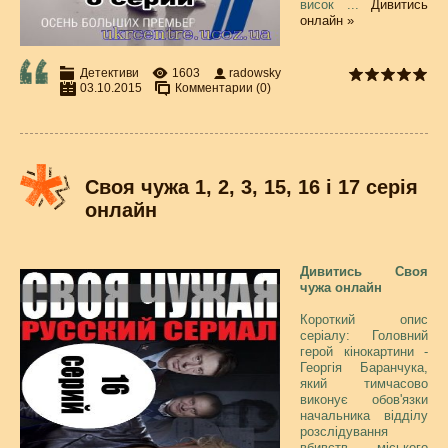
висок
...
Дивитись
онлайн »
Детективи
1603
radowsky
03.10.2015
Комментарии (0)
Своя чужа 1, 2, 3, 15, 16 і 17 серія
онлайн
Дивитись Своя
чужа онлайн
Короткий опис
серіалу: Головний
герой кінокартини -
Георгія Баранчука,
який тимчасово
виконує обов'язки
начальника відділу
розслідування
вбивств міського