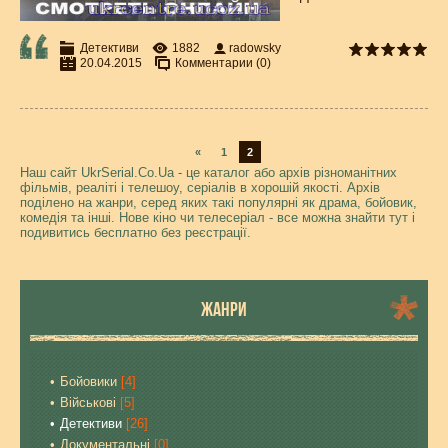
Детективи
1882
radowsky
20.04.2015
Комментарии (0)
«
1
2
Наш сайт UkrSerial.Co.Ua - це каталог або архів різноманітних
фільмів, реаліті і телешоу, серіалів в хорошій якості. Архів
поділено на жанри, серед яких такі популярні як драма, бойовик,
комедія та інші. Нове кіно чи телесеріал - все можна знайти тут і
подивитись бесплатно без реєстрації.
ЖАНРИ
Бойовики
[4]
Військові
[5]
Детективи
[26]
Документальні
[0]