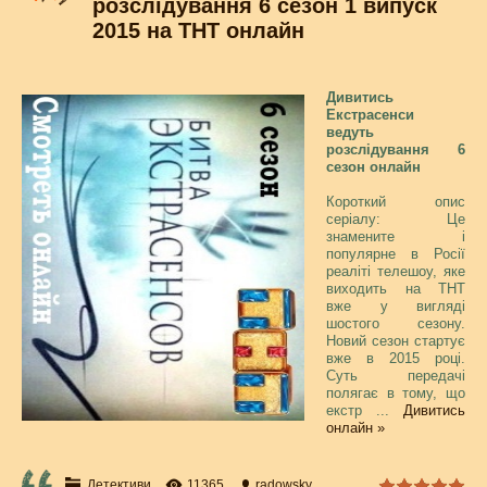
розслідування 6 сезон 1 випуск
2015 на ТНТ онлайн
Дивитись
Екстрасенси
ведуть
розслідування 6
сезон онлайн
Короткий опис
серіалу: Це
знамените і
популярне в Росії
реаліті телешоу, яке
виходить на ТНТ
вже у вигляді
шостого сезону.
Новий сезон стартує
вже в 2015 році.
Суть передачі
полягає в тому, що
екстр
...
Дивитись
онлайн »
Детективи
11365
radowsky