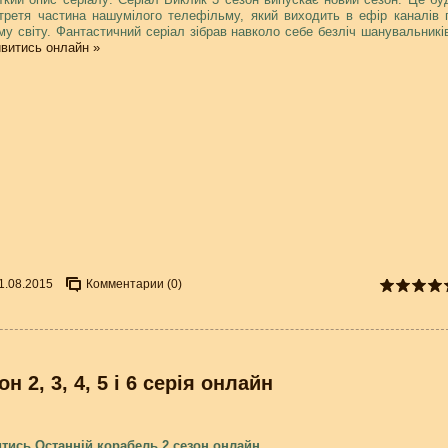
третя частина нашумілого телефільму, який виходить в ефір каналів 
му світу. Фантастичний серіал зібрав навколо себе безліч шанувальників
витись онлайн »
1.08.2015
Комментарии (0)
 2, 3, 4, 5 і 6 серія онлайн
тись Останній корабель 2 сезон онлайн