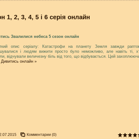
1, 2, 3, 4, 5 і 6 серія онлайн
тись Звалилися небеса 5 сезон онлайн
ткий опис серіалу: Катастрофи на планету Земля завжди рапто
шувалися і людям вижити просто було неможливо, але навіть ті, х
ли, відчували величезну біль від того, що відбувається. Цей захоплююч
.
Дивитись онлайн »
2.07.2015
Комментарии (0)