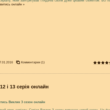
серіалу, який заінтригував глядачів своїм дуже цікавим сюжетом. Всі п
витись онлайн »
7.01.2016
Комментарии (1)
 12 і 13 серія онлайн
тись Виклик 3 сезон онлайн
ткий опис серіалу: Серіал Виклик 3 сезон випускає новий сезон. Це бу