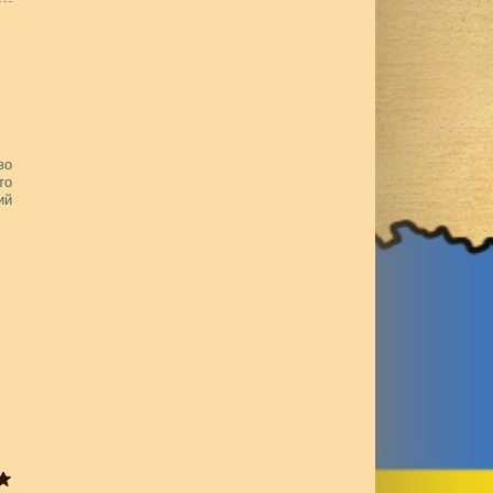
во
то
ий