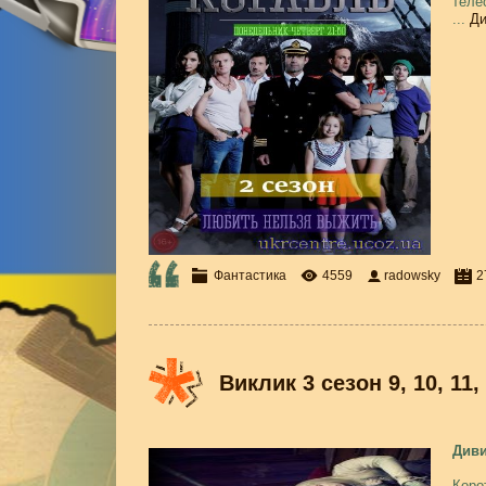
теле
...
Ди
Фантастика
4559
radowsky
2
Виклик 3 сезон 9, 10, 11,
Диви
Коро