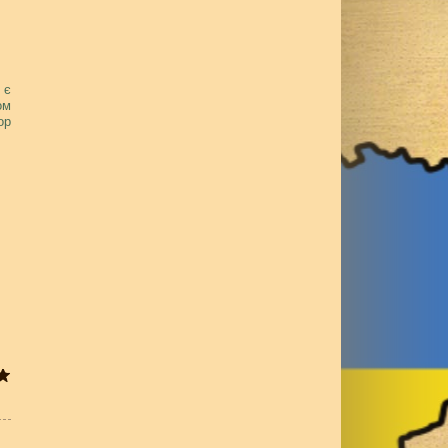
 є
ом
ор