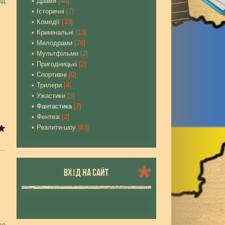
од
Драми
[44]
Історичні
[7]
Комедії
[33]
Кримінальні
[13]
Мелодрами
[78]
Мультфільми
[2]
Пригодницькі
[2]
Спортивні
[0]
Трилери
[4]
Ужастики
[3]
Фантастика
[7]
Фентезі
[2]
Реалити-шоу
[83]
ВХІД НА САЙТ
де