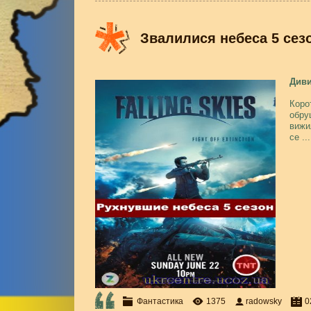
Звалилися небеса 5 сезон 
Диви
Коро
обру
вижи
се
..
Фантастика
1375
radowsky
0