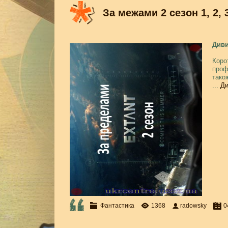
За межами 2 сезон 1, 2, 3
Диви
Коро
проф
тако
...
Ди
Фантастика
1368
radowsky
0