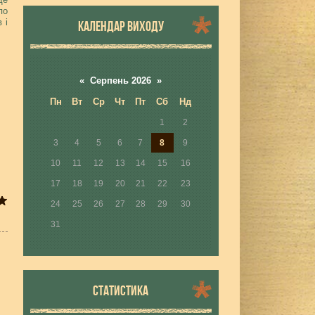
по
 і
КАЛЕНДАР ВИХОДУ
«
Серпень 2026
»
Пн
Вт
Ср
Чт
Пт
Сб
Нд
1
2
3
4
5
6
7
8
9
10
11
12
13
14
15
16
17
18
19
20
21
22
23
24
25
26
27
28
29
30
31
СТАТИСТИКА