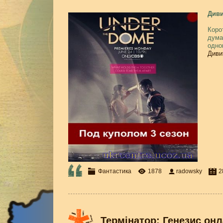
Диви
Коро
дума
одно
Диви
Фантастика
1878
radowsky
2
Термінатор: Генезис он