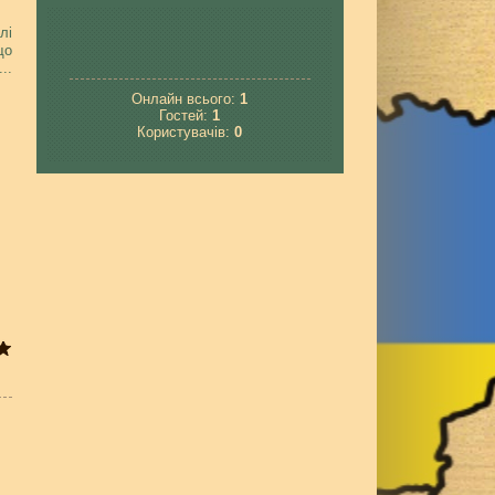
лі
що
...
Онлайн всього:
1
Гостей:
1
Користувачів:
0