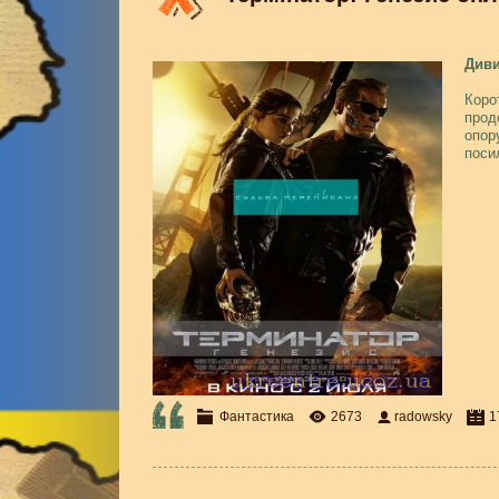
Диви
Коро
прод
опор
поси
Фантастика
2673
radowsky
1