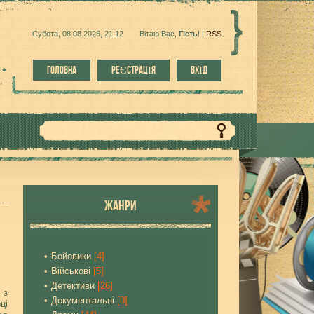
Субота, 08.08.2026, 21:12
Вітаю Вас
,
Гість
!
|
RSS
ГОЛОВНА
РЕЄСТРАЦІЯ
ВХІД
ЖАНРИ
Бойовики
[4]
Військові
[5]
Детективи
[26]
 з
Документальні
[0]
ці