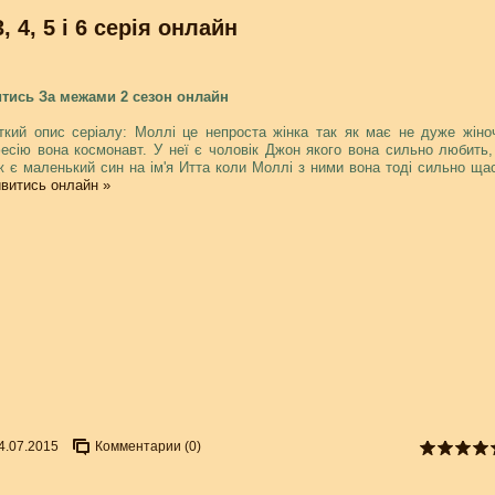
, 4, 5 і 6 серія онлайн
тись За межами 2 сезон онлайн
ткий опис серіалу: Моллі це непроста жінка так як має не дуже жіно
есію вона космонавт. У неї є чоловік Джон якого вона сильно любить,
ж є маленький син на ім'я Итта коли Моллі з ними вона тоді сильно ща
витись онлайн »
4.07.2015
Комментарии (0)