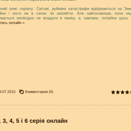
ткий опис серіалу: Світові, руйнівні катастрофи відбуваються на Зем
ійно і ніхто не в силах їм запобігти. Але найголовніше, коли ні
увається необхідно не впадати в паніку, а, навпаки, потрібно щось
тись онлайн »
9.07.2015
Комментарии (0)
 3, 4, 5 і 6 серія онлайн