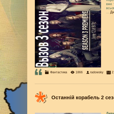
вже 
всьо
...
Ди
Фантастика
1866
radowsky
2
Останній корабель 2 сезон
Диви