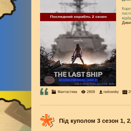
Коро
пост
відб
Диви
Фантастика
2808
radowsky
2
Під куполом 3 сезон 1, 2,