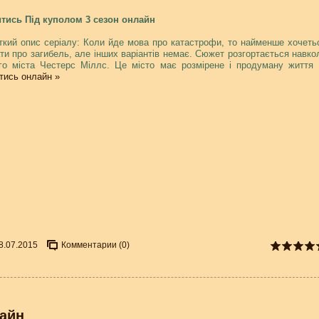
тись Під куполом 3 сезон онлайн
ткий опис серіалу: Коли йде мова про катастрофи, то найменше хочеть
ти про загибель, але інших варіантів немає. Сюжет розгортається навко
го міста Честерс Міллс. Це місто має розмірене і продуману життя
тись онлайн »
8.07.2015
Комментарии (0)
лайн