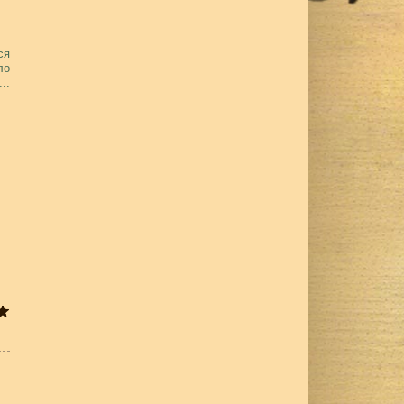
ся
ло
...