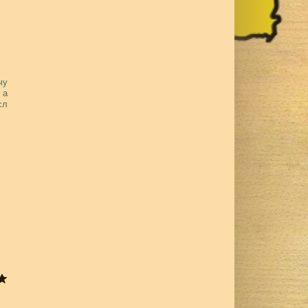
чу
 а
сл