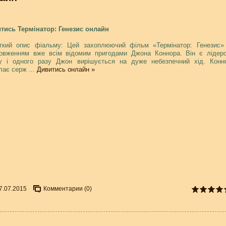
тись Термінатор: Генезис онлайн
ткий опис фіальму: Цей захоплюючий фільм «Термінатор: Генезис»
овженням вже всім відомим пригодами Джона Коннора. Він є лідер
у і одного разу Джон вирішується на дуже небезпечний хід. Конн
лає серж
...
Дивитись онлайн »
7.07.2015
Комментарии (0)