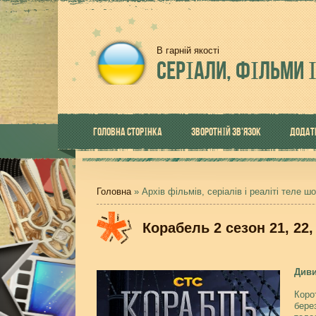
В гарній якості
СЕРІАЛИ,
ФІЛЬМИ І
ГОЛОВНА СТОРІНКА
ЗВОРОТНІЙ ЗВ'ЯЗОК
ДОДАТ
Головна
» Архів фільмів, серіалів і реаліті теле ш
Корабель 2 сезон 21, 22, 
Диви
Коро
бере