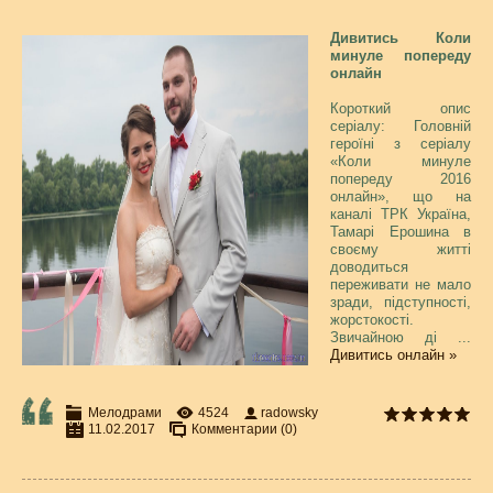
Дивитись Коли
минуле попереду
онлайн
Короткий опис
серіалу: Головній
героїні з серіалу
«Коли минуле
попереду 2016
онлайн», що на
каналі ТРК Україна,
Тамарі Ерошина в
своєму житті
доводиться
переживати не мало
зради, підступності,
жорстокості.
Звичайною ді
...
Дивитись онлайн »
Мелодрами
4524
radowsky
11.02.2017
Комментарии (0)