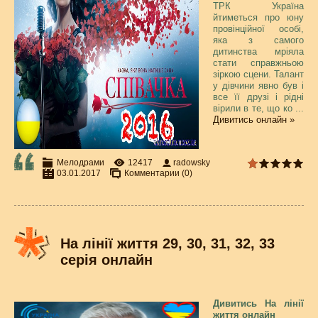
ТРК Україна
йтиметься про юну
провінційної особі,
яка з самого
дитинства мріяла
стати справжньою
зіркою сцени. Талант
у дівчини явно був і
все її друзі і рідні
вірили в те, що ко
...
Дивитись онлайн »
Мелодрами
12417
radowsky
03.01.2017
Комментарии (0)
На лінії життя 29, 30, 31, 32, 33
серія онлайн
Дивитись На лінії
життя онлайн