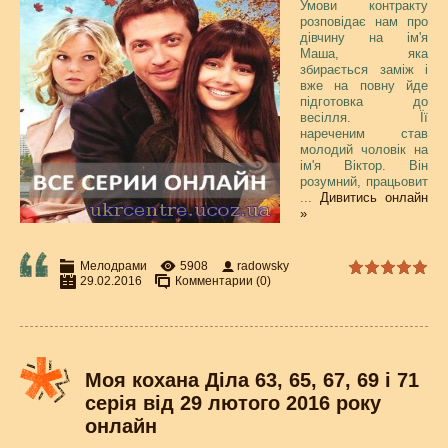
Умови контракту
розповідає нам про
дівчину на ім'я
Маша, яка
збирається заміж і
вже на повну йде
підготовка до
весілля. Її
нареченим став
молодий чоловік на
ім'я Віктор. Він
розумний, працьовит
...
Дивитись онлайн
»
Мелодрами
5908
radowsky
29.02.2016
Комментарии (0)
Моя кохана Діла 63, 65, 67, 69 і 71
серія від 29 лютого 2016 року
онлайн