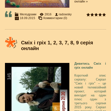
онлайн »
Мелодрами
2816
radowsky
18.09.2015
Комментарии (0)
Сміх і гріх 1, 2, 3, 7, 8, 9 серія
онлайн
Дивитись Сміх і
гріх онлайн
Короткий опис
серіалу: Серіал
"Сміх і гріх" – це
новий телевізійний
проект, которий
виходит на один
плюс один з
третього серпня
2015 року. Серіал