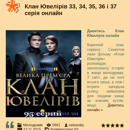
Клан Ювелірів 33, 34, 35, 36 і 37
серія онлайн
Дивитись Клан
Ювелірів онлайн
Короткий опис
серіалу: Сюжетна
лінія фільму «Клан
Ювелірів»
розповідає
захоплюючу історію
в жанрі мелодрама.
У світі, де на чолі
всього гроші, а лож і
інтриги запорука
успіху, небезпека
для людини чекає
за кожним кутом,
якщо
...
Дивитись
онлайн »
Мелодрами
5661
radowsky
23.11.2015
Комментарии (0)