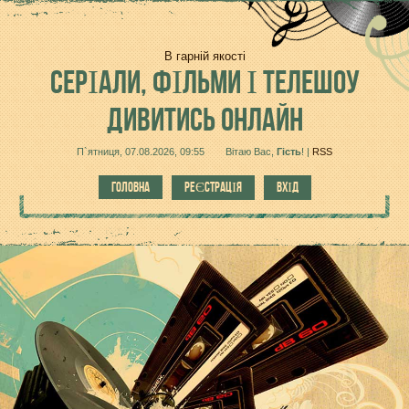
В гарній якості
СЕРІАЛИ,
ФІЛЬМИ І ТЕЛЕШОУ
ДИВИТИСЬ ОНЛАЙН
П`ятниця, 07.08.2026, 09:55
Вітаю Вас
,
Гість
!
|
RSS
ГОЛОВНА
РЕЄСТРАЦІЯ
ВХІД