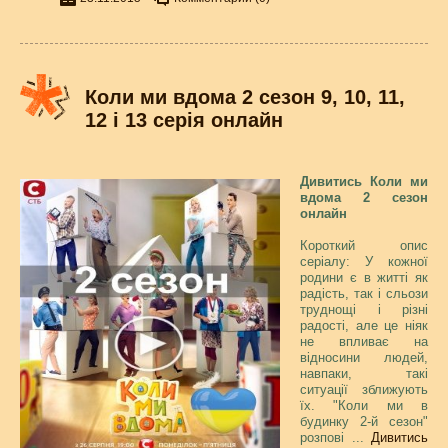
Коли ми вдома 2 сезон 9, 10, 11,
12 і 13 серія онлайн
Дивитись Коли ми
вдома 2 сезон
онлайн
Короткий опис
серіалу: У кожної
родини є в житті як
радість, так і сльози
труднощі і різні
радості, але це ніяк
не впливає на
відносини людей,
навпаки, такі
ситуації зближують
їх. "Коли ми в
будинку 2-й сезон"
розпові
...
Дивитись