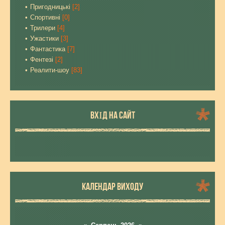
Пригодницькі
[2]
Спортивні
[0]
Трилери
[4]
Ужастики
[3]
Фантастика
[7]
Фентезі
[2]
Реалити-шоу
[83]
ВХІД НА САЙТ
КАЛЕНДАР ВИХОДУ