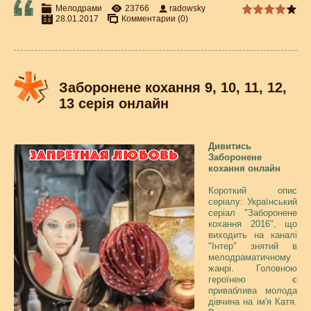
Мелодрами
23766
radowsky
28.01.2017
Комментарии (0)
Заборонене кохання 9, 10, 11, 12,
13 серія онлайн
Дивитись
Заборонене
кохання онлайн
Короткий опис
серіалу: Український
серіал "Заборонене
кохання 2016", що
виходить на каналі
"Інтер" знятий в
мелодраматичному
жанрі. Головною
героїнею є
приваблива молода
дівчина на ім'я Катя.