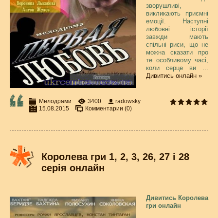
зворушливі,
викликають приємні
емоції. Наступні
любовні історії
завжди мають
спільні риси, що не
можна сказати про
те особливому часі,
коли серце ви
...
Дивитись онлайн »
Мелодрами
3400
radowsky
15.08.2015
Комментарии (0)
Королева гри 1, 2, 3, 26, 27 і 28
серія онлайн
Дивитись Королева
гри онлайн