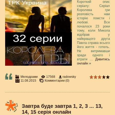
Короткий опис
серіалу: Серіал
Королева гри
розповість нам
історію помсти і
любові. Все
почалося 23 роки
тому, коли Микола
відібрав у
найкращого друга
Павла справа всього
його життя - готель.
Не витримавши
зради одного і
втрати
...
Дивитись
онлайн »
Мелодрами
17568
radowsky
11.08.2015
Комментарии (0)
Завтра буде завтра 1, 2, 3 ... 13,
14, 15 серія онлайн