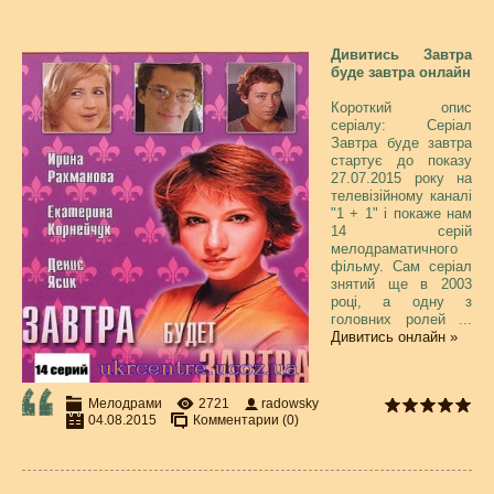
Дивитись Завтра
буде завтра онлайн
Короткий опис
серіалу: Серіал
Завтра буде завтра
стартує до показу
27.07.2015 року на
телевізійному каналі
"1 + 1" і покаже нам
14 серій
мелодраматичного
фільму. Сам серіал
знятий ще в 2003
році, а одну з
головних ролей
...
Дивитись онлайн »
Мелодрами
2721
radowsky
04.08.2015
Комментарии (0)