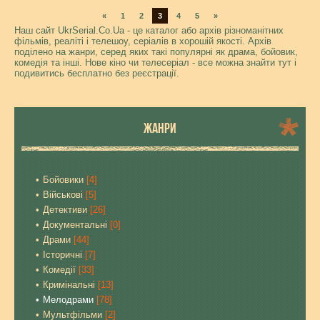
«
1
2
3
4
5
»
Наш сайт UkrSerial.Co.Ua - це каталог або архів різноманітних
фільмів, реаліті і телешоу, серіалів в хорошій якості. Архів
поділено на жанри, серед яких такі популярні як драма, бойовик,
комедія та інші. Нове кіно чи телесеріал - все можна знайти тут і
подивитись бесплатно без реєстрації.
ЖАНРИ
Бойовики
[4]
Військові
[5]
Детективи
[26]
Документальні
[0]
Драми
[44]
Історичні
[7]
Комедії
[33]
Кримінальні
[13]
Мелодрами
[78]
Мультфільми
[2]