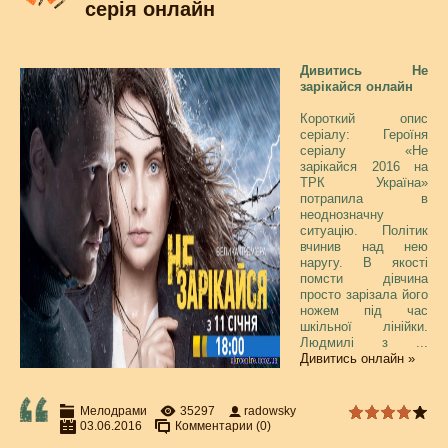
серія онлайн
Дивитись Не
зарікайся онлайн
Короткий опис
серіалу: Героїня
серіалу «Не
зарікайся 2016 на
ТРК Україна»
потрапила в
неоднозначну
ситуацію. Політик
вчинив над нею
наругу. В якості
помсти дівчина
просто зарізала його
ножем під час
шкільної лінійки.
Людмилі з
...
Дивитись онлайн »
Мелодрами
35297
radowsky
03.06.2016
Комментарии (0)