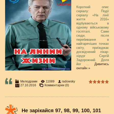
Короткий опис
серіалу: Події
серіалу «На лінії
життя 2016»
відбуваються в
одному військовому
госпіталі. Саме
сюди, після
перебивання в
найгарячіших точках
світу, приїжджає
досвідчений лікар-
хірург Сергій
Задорожний. Доля
йог
...
Дивитись
онлайн »
Мелодрами
11089
radowsky
27.10.2016
Комментарии (0)
Не зарікайся 97, 98, 99, 100, 101