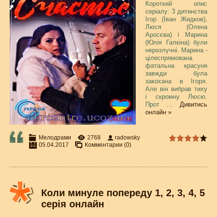
Короткий опис
серіалу: З дитинства
Ігор (Іван Жидков),
Люся (Олена
Аросєва) і Марина
(Юлія Галкіна) були
нерозлучні. Марина -
цілеспрямована
фатальна красуня
завжди була
закохана в Ігоря.
Але він вибрав тиху
і скромну Люсю.
Прот
...
Дивитись
онлайн »
Мелодрами
2768
radowsky
05.04.2017
Комментарии (0)
Коли минуле попереду 1, 2, 3, 4, 5
серія онлайн