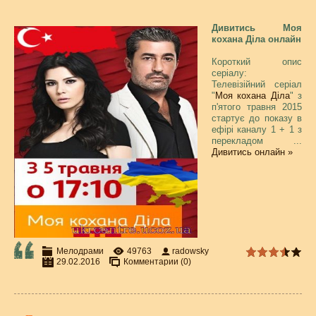
Дивитись Моя
кохана Діла онлайн
Короткий опис
серіалу:
Телевізійний серіал
"
Моя кохана Діла
" з
п'ятого травня 2015
стартує до показу в
ефірі каналу 1 + 1 з
перекладом
...
Дивитись онлайн »
Мелодрами
49763
radowsky
29.02.2016
Комментарии (0)