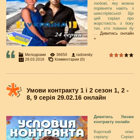
любові, яку можна
порівняти навіть з
шекспірівської. Ще
цей серіал про
жорстокість з боку
тих, хто повинні бу
...
Дивитись онлайн
»
Мелодрами
36650
radowsky
28.03.2016
Комментарии (0)
Умови контракту 1 і 2 сезон 1, 2 -
8, 9 серія 29.02.16 онлайн
Дивитись Умови
контракту онлайн
Короткий опис
серіалу: Серіал