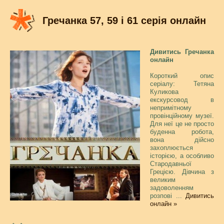
Гречанка 57, 59 і 61 серія онлайн
Дивитись Гречанка
онлайн
Короткий опис
серіалу: Тетяна
Куликова
екскурсовод в
непримітному
провінційному музеї.
Для неї це не просто
буденна робота,
вона дійсно
захоплюється
історією, а особливо
Стародавньої
Грецією. Дівчина з
великим
задоволенням
розпові
...
Дивитись
онлайн »