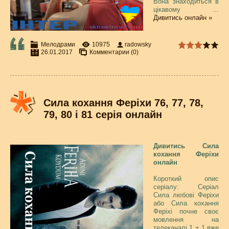
Вона знаходиться в
цікавому
...
Дивитись онлайн »
Мелодрами
10975
radowsky
26.01.2017
Комментарии (0)
Сила кохання Феріхи 76, 77, 78,
79, 80 і 81 серія онлайн
Дивитись Сила
кохання Феріхи
онлайн
Короткий опис
серіалу: Серіал
Сила любові Феріхи
або Сила кохання
Феріхі почне своє
мовлення на
телеканалі 1 + 1 вже