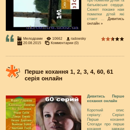
про помилки дітей та
батьківське сердце.
Сюжет покаже нам
помилки дітей які
стают
...
Дивитись
онлайн »
Мелодрами
10662
radowsky
20.08.2015
Комментарии (0)
Перше кохання 1, 2, 3, 4, 60, 61
серія онлайн
Дивитись Перше
кохання онлайн
Короткий опис
серіалу: Серіал
Перше кохання
Спогади про перше
кохання завжди