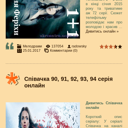
в кінці січня 2015
року та триватиме
аж 72 серії. Сюжет
телефільму
розповідає нам про
молодою і красив
...
Дивитись онлайн »
Мелодрами
137054
radowsky
25.01.2017
Комментарии (0)
Співачка 90, 91, 92, 93, 94 серія
онлайн
Дивитись Співачка
онлайн
Короткий опис
серіалу: У серіалі
Співачка на каналі