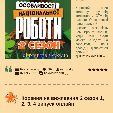
Короткий опис
телешоу: Шоу від
телеканалу ICTV під
назвою Особливості
национальной
роботи розповість
нам про ті країни,
куди наші люди
майже не їздять на
заробітки, наші
провідні дізнаються
причини ц
...
Дивитись онлайн »
Реалити-шоу
769
radowsky
02.09.2017
Комментарии (0)
Кохання на виживання 2 сезон 1,
2, 3, 4 випуск онлайн