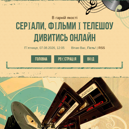
В гарній якості
СЕРІАЛИ,
ФІЛЬМИ І ТЕЛЕШОУ
ДИВИТИСЬ ОНЛАЙН
П`ятниця, 07.08.2026, 12:05
Вітаю Вас
,
Гість
!
|
RSS
ГОЛОВНА
РЕЄСТРАЦІЯ
ВХІД