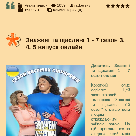
Реалити-шоу
1639
radowsky
15.09.2017
Комментарии (0)
Зважені та щасливі 1 - 7 сезон 3,
4, 5 випуск онлайн
Дивитись Зважені
та щасливі 1 - 7
сезон онлайн
Короткий опис
серіалу: Цей
захоплюючий
телепроект "Зважені
та щасливі 7-й
сезон" є мрією всім
людям
страждаючим
зайвою вагою. На
цій програмі кожна
людина, який мріє