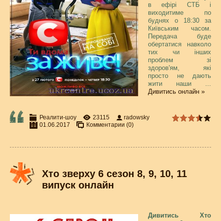
в ефірі СТБ і
виходитиме по
буднях о 18:30 за
Київським часом.
Передача буде
обертатися навколо
тих чи інших
проблем зі
здоров'ям, які
просто не дають
жити наши
...
Дивитись онлайн »
Реалити-шоу
23115
radowsky
01.06.2017
Комментарии (0)
Хто зверху 6 сезон 8, 9, 10, 11
випуск онлайн
Дивитись Хто