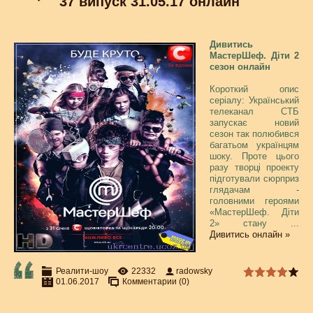
37 випуск 31.05.17 онлайн
Дивитись
МастерШеф. Діти 2
сезон онлайн
Короткий опис
серіалу: Український
телеканал СТБ
запускає новий
сезон так полюбився
багатьом українцям
шоку. Проте цього
разу творці проекту
підготували сюрприз
глядачам -
головними героями
«МастерШеф. Діти
2» стану
...
Дивитись онлайн »
Реалити-шоу
22332
radowsky
01.06.2017
Комментарии (0)