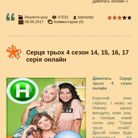
Дивитись онлайн »
Реалити-шоу
47031
radowsky
08.06.2017
Комментарии (0)
Серця трьох 4 сезон 14, 15, 16, 17
серія онлайн
Дивитись Серця
трьох 4 сезон
онлайн
Короткий опис
серіалу: І знову на
Новому каналі
виходить нове шоу,
а точніше, новий
сезон шоу "Серця
трьох нлайн".
Другий сезон буде
відрізняться від