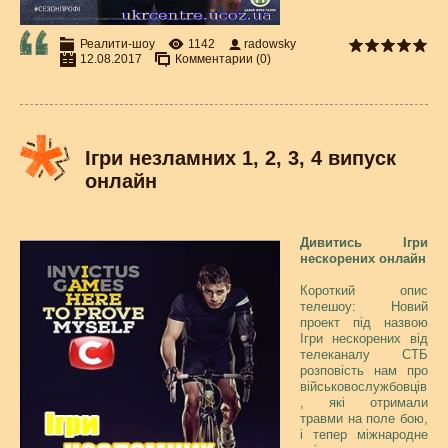
Реалити-шоу
1142
radowsky
12.08.2017
Комментарии (0)
Ігри незламних 1, 2, 3, 4 випуск
онлайн
Дивитись Ігри
нескорених онлайн
Короткий опис
телешоу: Новий
проект під назвою
Ігри нескорених від
телеканалу СТБ
розповість нам про
військовослужбовців
, які отримали
травми на поле бою,
і тепер міжнародне