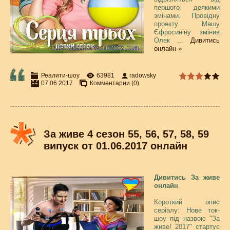
першого деякими
змінами. Провідну
проекту Машу
Єфросиніну змінив
Олек
...
Дивитись
онлайн »
Реалити-шоу
63981
radowsky
07.06.2017
Комментарии (0)
За живе 4 сезон 55, 56, 57, 58, 59
випуск от 01.06.2017 онлайн
Дивитись За живе
онлайн
Короткий опис
серіалу: Нове ток-
шоу під назвою "За
живе! 2017" стартує