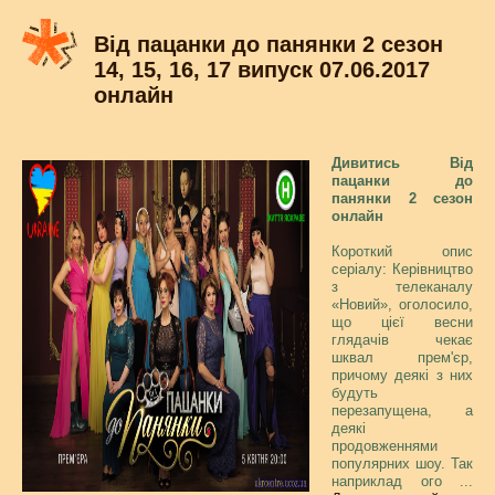
Від пацанки до панянки 2 сезон
14, 15, 16, 17 випуск 07.06.2017
онлайн
Дивитись Від
пацанки до
панянки 2 сезон
онлайн
Короткий опис
серіалу: Керівництво
з телеканалу
«Новий», оголосило,
що цієї весни
глядачів чекає
шквал прем'єр,
причому деякі з них
будуть
перезапущена, а
деякі
продовженнями
популярних шоу. Так
наприклад ого
...