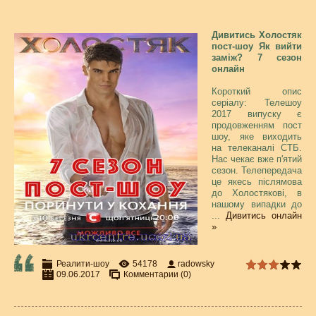
Дивитись Холостяк
пост-шоу Як вийти
заміж? 7 сезон
онлайн
Короткий опис
серіалу: Телешоу
2017 випуску є
продовженням пост
шоу, яке виходить
на телеканалі СТБ.
Нас чекає вже п'ятий
сезон. Телепередача
це якесь післямова
до Холостякові, в
нашому випадки до
...
Дивитись онлайн
»
Реалити-шоу
54178
radowsky
09.06.2017
Комментарии (0)