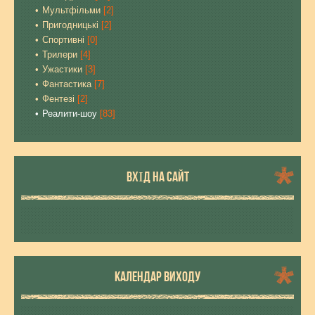
Мультфільми
[2]
Пригодницькі
[2]
Спортивні
[0]
Трилери
[4]
Ужастики
[3]
Фантастика
[7]
Фентезі
[2]
Реалити-шоу
[83]
ВХІД НА САЙТ
КАЛЕНДАР ВИХОДУ