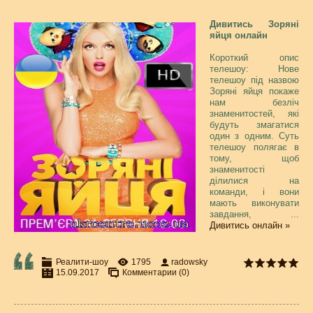
Дивитись Зоряні
яйця онлайн
Короткий опис
телешоу: Нове
телешоу під назвою
Зоряні яйця покаже
нам безліч
знаменитостей, які
будуть змагатися
один з одним. Суть
телешоу полягає в
тому, щоб
знаменитості
ділилися на
команди, і вони
мають виконувати
завдання,
...
Дивитись онлайн »
Реалити-шоу
1795
radowsky
15.09.2017
Комментарии (0)