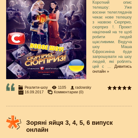
Короткий опис
телешоу: Уже
восени телеглядачів
чекає нове телешоу
з назвою Сюрприз,
сюрприз !. Проект
націлений на те щоб
робити людей
щасливими. Ведуча
шоу Маша
Єфросиніна буде
запрошувати на шоу
людей, які роблять
цей с
...
Дивитись
онлайн »
Реалити-шоу
1105
radowsky
16.09.2017
Комментарии (0)
Зоряні яйця 3, 4, 5, 6 випуск
онлайн