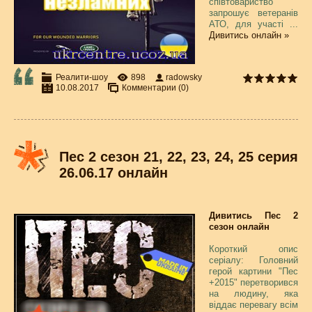
співтовариство
запрошує ветеранів
АТО, для участі
...
Дивитись онлайн »
Реалити-шоу
898
radowsky
10.08.2017
Комментарии (0)
Пес 2 сезон 21, 22, 23, 24, 25 серия
26.06.17 онлайн
Дивитись Пес 2
сезон онлайн
Короткий опис
серіалу: Головний
герой картини "Пес
+2015" перетворився
на людину, яка
віддає перевагу всім