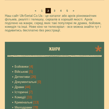
«
1
2
3
4
5
»
Наш сайт UkrSerial.Co.Ua - це каталог або архів різноманітних
фільмів, реаліті і телешоу, серіалів в хорошій якості. Архів
поділено на жанри, серед яких такі популярні як драма, бойовик,
комедія та інші. Нове кіно чи телесеріал - все можна знайти тут і
подивитись бесплатно без реєстрації.
ЖАНРИ
Бойовики
[4]
Військові
[5]
Детективи
[26]
Документальні
[0]
Драми
[44]
Історичні
[7]
Комедії
[33]
Кримінальні
[13]
Мелодрами
[78]