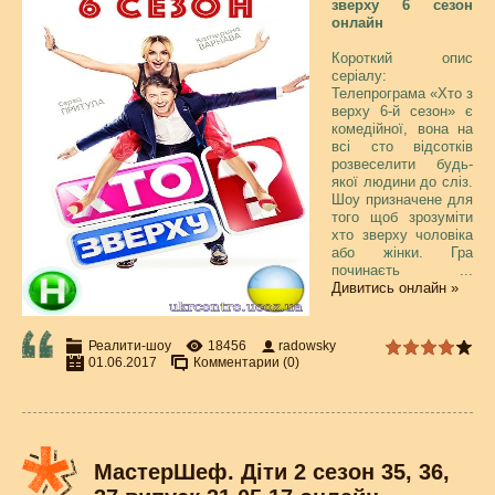
зверху 6 сезон
онлайн
Короткий опис
серіалу:
Телепрограма «Хто з
верху 6-й сезон» є
комедійної, вона на
всі сто відсотків
розвеселити будь-
якої людини до сліз.
Шоу призначене для
того щоб зрозуміти
хто зверху чоловіка
або жінки. Гра
починаєть
...
Дивитись онлайн »
Реалити-шоу
18456
radowsky
01.06.2017
Комментарии (0)
МастерШеф. Діти 2 сезон 35, 36,