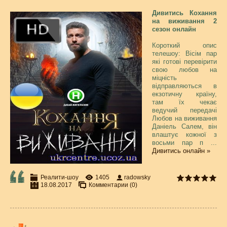
Дивитись Кохання
на виживання 2
сезон онлайн
Короткий опис
телешоу: Вісім пар
які готові перевірити
свою любов на
міцність
відправляються в
екзотичну країну,
там їх чекає
ведучий передачі
Любов на виживання
Даніель Салем, він
влаштує кожної з
восьми пар п
...
Дивитись онлайн »
Реалити-шоу
1405
radowsky
18.08.2017
Комментарии (0)