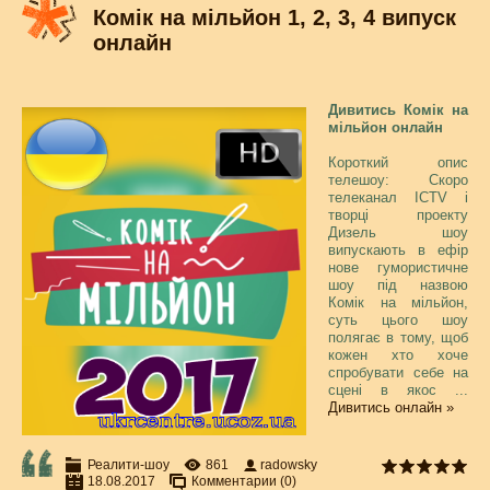
Комік на мільйон 1, 2, 3, 4 випуск
онлайн
Дивитись Комік на
мільйон онлайн
Короткий опис
телешоу: Скоро
телеканал ICTV і
творці проекту
Дизель шоу
випускають в ефір
нове гумористичне
шоу під назвою
Комік на мільйон,
суть цього шоу
полягає в тому, щоб
кожен хто хоче
спробувати себе на
сцені в якос
...
Дивитись онлайн »
Реалити-шоу
861
radowsky
18.08.2017
Комментарии (0)