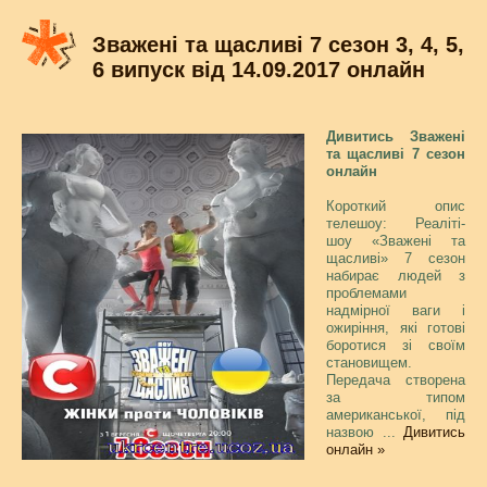
Зважені та щасливі 7 сезон 3, 4, 5,
6 випуск від 14.09.2017 онлайн
Дивитись Зважені
та щасливі 7 сезон
онлайн
Короткий опис
телешоу: Реаліті-
шоу «Зважені та
щасливі» 7 сезон
набирає людей з
проблемами
надмірної ваги і
ожиріння, які готові
боротися зі своїм
становищем.
Передача створена
за типом
американської, під
назвою
...
Дивитись
онлайн »