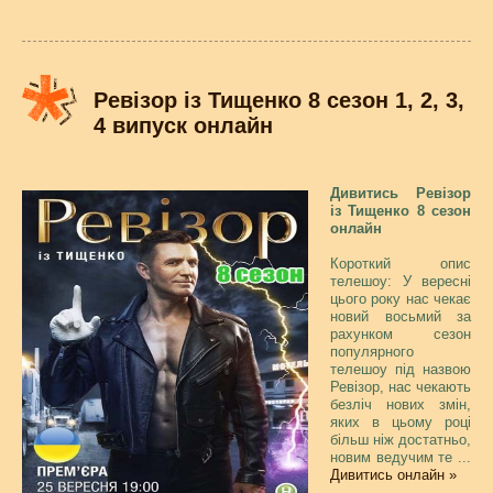
Ревізор із Тищенко 8 сезон 1, 2, 3,
4 випуск онлайн
Дивитись Ревізор
із Тищенко 8 сезон
онлайн
Короткий опис
телешоу: У вересні
цього року нас чекає
новий восьмий за
рахунком сезон
популярного
телешоу під назвою
Ревізор, нас чекають
безліч нових змін,
яких в цьому році
більш ніж достатньо,
новим ведучим те
...
Дивитись онлайн »