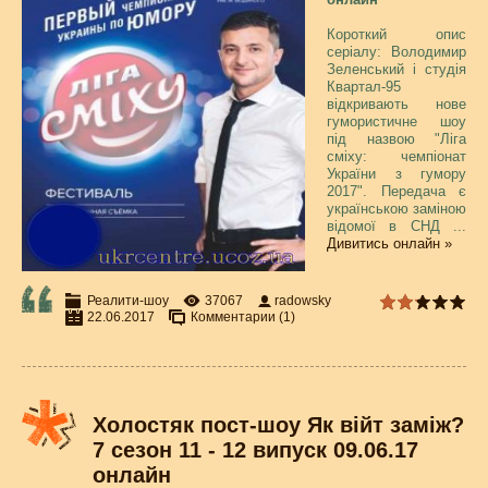
Короткий опис
серіалу: Володимир
Зеленський і студія
Квартал-95
відкривають нове
гумористичне шоу
під назвою "Ліга
сміху: чемпіонат
України з гумору
2017". Передача є
українською заміною
відомої в СНД
...
Дивитись онлайн »
Реалити-шоу
37067
radowsky
22.06.2017
Комментарии (1)
Холостяк пост-шоу Як війт заміж?
7 сезон 11 - 12 випуск 09.06.17
онлайн