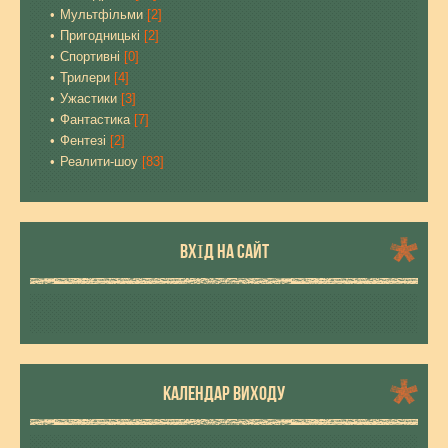
Мультфільми
[2]
Пригодницькі
[2]
Спортивні
[0]
Трилери
[4]
Ужастики
[3]
Фантастика
[7]
Фентезі
[2]
Реалити-шоу
[83]
ВХІД НА САЙТ
КАЛЕНДАР ВИХОДУ