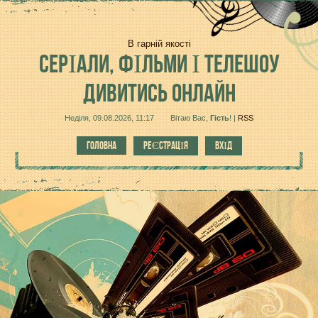
В гарній якості
СЕРІАЛИ,
ФІЛЬМИ І ТЕЛЕШОУ
ДИВИТИСЬ ОНЛАЙН
Неділя, 09.08.2026, 11:17
Вітаю Вас
,
Гість
!
|
RSS
ГОЛОВНА
РЕЄСТРАЦІЯ
ВХІД