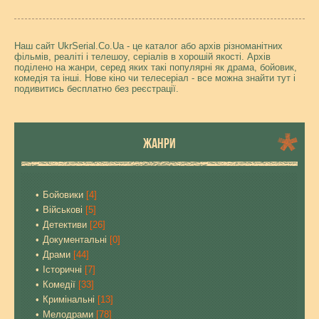
Наш сайт UkrSerial.Co.Ua - це каталог або архів різноманітних
фільмів, реаліті і телешоу, серіалів в хорошій якості. Архів
поділено на жанри, серед яких такі популярні як драма, бойовик,
комедія та інші. Нове кіно чи телесеріал - все можна знайти тут і
подивитись бесплатно без реєстрації.
ЖАНРИ
Бойовики
[4]
Військові
[5]
Детективи
[26]
Документальні
[0]
Драми
[44]
Історичні
[7]
Комедії
[33]
Кримінальні
[13]
Мелодрами
[78]