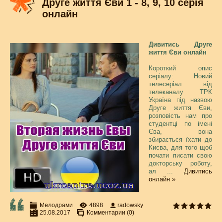
Друге життя Єви 1 - 8, 9, 10 серія
онлайн
Дивитись Друге
життя Єви онлайн
Короткий опис
серіалу: Новий
телесеріал від
телеканалу ТРК
Україна під назвою
Друге життя Єви,
розповість нам про
студентці по імені
Єва, вона
збирається їхати до
Києва, для того щоб
почати писати свою
докторську роботу,
ал
...
Дивитись
онлайн »
Мелодрами
4898
radowsky
25.08.2017
Комментарии (0)