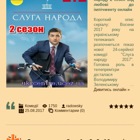
любові до
імпічменту онлайн
Короткий опис
серіалу: Восени
2017 року на
українському
телеканалі
розпочнеться показ
нової 24-серійної
комедії "Слуга
народу 2017".
Головна роль в
телепрем'єри
дісталася
Володимиру
Зеленському
...
Дивитись онлайн »
Комедії
1750
radowsky
25.08.2017
Комментарии (0)